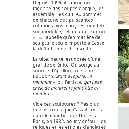
Depuis, 1999, il tourne ou
façonne des coupes d’argile, les
assemble ; les cuit. Au sommet
de chacune des puissantes
colonnes ainsi conçues, une tête
sur-modelée, tel un point sur un
« i », rappelle qu’en matière de
sculpture seule importe à Cassel
la définition de l’humanité.
La tête, petite, est dotée d’une
grande sérénité. On songe au
sourire d’Apollon, à celui de
Bouddha. «
J’aime l’épure. Le
minimum
», dit l’artiste. «
Jai juste
envie de montrer le fait d’être au
monde».
Vide ces sculptures ? Pas plus
que les trous que Cassel creusait
dans le chantier des Halles, à
Paris, en 1982, pour y enfouir les
reliques et les effigies d’ancêtres