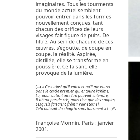
imaginaires. Tous les tourments
du monde actuel semblent
pouvoir entrer dans les formes
nouvellement conçues, tant
chacun des orifices de leurs
visages fait figure de puits. De
filtre. Au sein de chacune de ces
œuvres, s’égoutte, de coupe en
coupe, la réalité. Aspirée,
distillée, elle se transforme en
poussière. Ce faisant, elle
provoque de la lumière.
(…)
« C’est ainsi qu’il entra et qu’il me entrer
Dans le cercle premier qui entoure l’abîme,
Là, pour autant que l’on pouvait entendre,
Il n’était pas de cris, mais rien que des soupirs,
Lesquels faisaient frémir l’air éternel.
Cela naissait du chagrin sans tourment »
(…)*.
Françoise Monnin, Paris ; janvier
2001.